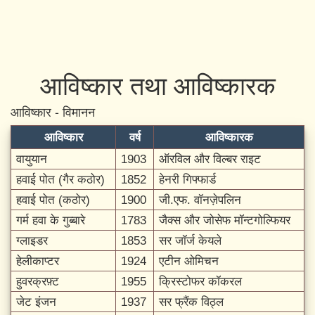
आविष्कार तथा आविष्कारक
आविष्कार - विमानन
आविष्कार
वर्ष
आविष्कारक
वायुयान
1903
ऑरविल और विल्बर राइट
हवाई पोत (गैर कठोर)
1852
हेनरी गिफ्फार्ड
हवाई पोत (कठोर)
1900
जी.एफ. वॉनज़ेपलिन
गर्म हवा के गुब्बारे
1783
जैक्स और जोसेफ मॉन्टगोल्फियर
ग्लाइडर
1853
सर जॉर्ज केयले
हेलीकाप्टर
1924
एटीन ओमिचन
हुवरक्रफ़्ट
1955
क्रिस्टोफर कॉकरल
जेट इंजन
1937
सर फ्रैंक विठ्ल