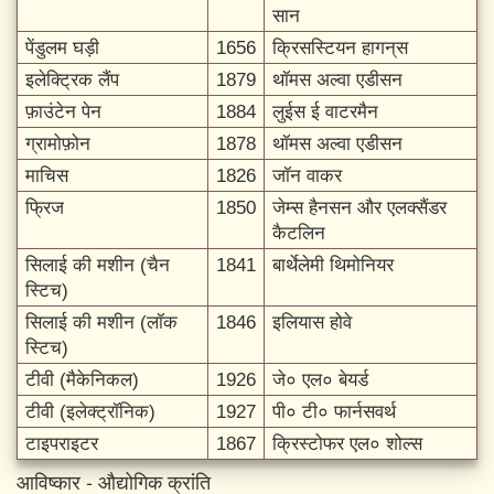
सान
पेंडुलम घड़ी
1656
क्रिसस्टियन हागन्‌स
इलेक्ट्रिक लैंप
1879
थॉमस अल्वा एडीसन
फ़ाउंटेन पेन
1884
लुईस ई वाटरमैन
ग्रामोफ़ोन
1878
थॉमस अल्वा एडीसन
माचिस
1826
जॉन वाकर
फ्रिज
1850
जेम्स हैनसन और एलक्सैंडर
कैटलिन
सिलाई की मशीन (चैन
1841
बार्थेलेमी थिमोनियर
स्टिच)
सिलाई की मशीन (लॉक
1846
इलियास होवे
स्टिच)
टीवी (मैकेनिकल)
1926
जे० एल० बेयर्ड
टीवी (इलेक्ट्रॉनिक)
1927
पी० टी० फार्नसवर्थ
टाइपराइटर
1867
क्रिस्टोफर एल० शोल्स
आविष्कार - औद्योगिक क्रांति