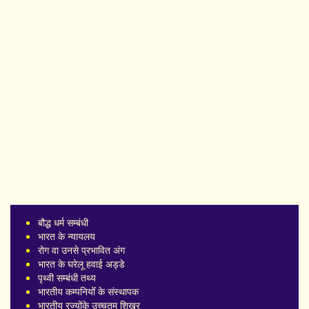
बौद्ध धर्म सम्बंधी
भारत के न्यायलय
रोग वा उनसे प्रभावित अंग
भारत के घरेलू हवाई अड्डे
पृथ्वी सम्बंधी तथ्य
भारतीय कम्पनियोँ के संस्थापक
भारतीय रज्योंके उच्चतम शिखर