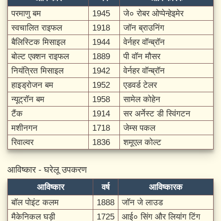
परमाणु बम
1945
जे० रोबर ओप्पेन्हेइमेर
स्वचालित राइफल
1918
जॉन ब्राउनिंग
बैलिस्टिक मिसाइल
1944
वेर्नहर वॉन्ब्रॉन
बोल्ट एक्शन राइफल
1889
पी वॉन मौसर
नियंत्रित मिसाइल
1942
वेर्नहर वॉन्ब्रॉन
हाइड्रोजन बम
1952
एडवर्ड टेलर
न्यूट्रॉन बम
1958
सामेल कोहेन
टैंक
1914
सर अर्नेस्ट डी स्विंगटन
मशीनगन
1718
जेम्स पकल
रिवाल्वर
1836
शमूएल कोल्ट
आविष्कार - घरेलू उपकरण
आविष्कार
वर्ष
आविष्कारक
बॉल पोइंट कलम
1888
जॉन जे लाउड
मैकेनिकल घड़ी
1725
आई० सिंग और लियांग टिंग