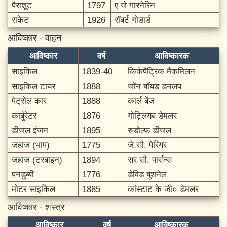
पैराशूट
1797
ए जे गारनेरिन
राकेट
1926
रॉबर्ट गोडार्ड
आविष्कार - वाहन
आविष्कार
वर्ष
आविष्कारक
साइकिल
1839-40
किर्कपैट्रिक मैकमिलन
साइकिल टायर
1888
जॉन बॉयड डनलप
पेट्रोल कार
1888
कार्ल बेंज
कार्बुरेटर
1876
गोट्लियब डेमलर
डीजल इंजन
1895
रुडोल्फ डीजल
जहाज (भाप)
1775
जे.सी. पेरियर
जहाज (टरबाइन)
1894
सर सी. पार्सन्स
पनडुब्बी
1776
डेविड बुशनेल
मोटर साइकिल
1885
कांस्टाट के जी० डेमलर
आविष्कार - शस्त्र
आविष्कार
वर्ष
आविष्कारक