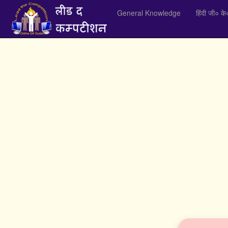
General Knowledge
हिंदी जी० के