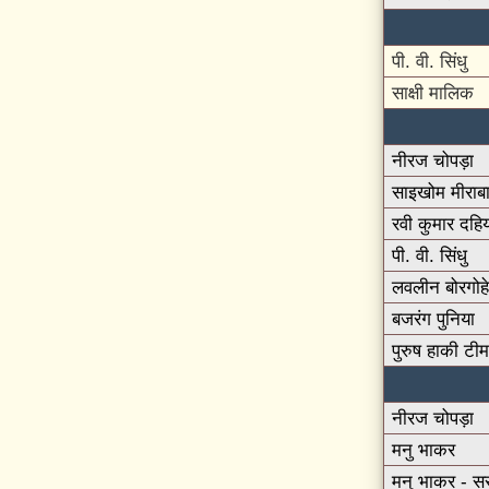
पी. वी. सिंधु
साक्षी मालिक
नीरज चोपड़ा
साइखोम मीराबा
रवी कुमार दहि
पी. वी. सिंधु
लवलीन बोरगोह
बजरंग पुनिया
पुरुष हाकी टीम
नीरज चोपड़ा
मनु भाकर
मनु भाकर - स