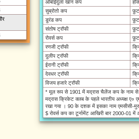
6
ओबाईदुला खान कप
हॉ
3
सुब्रोतो कप
फ़ु
 और
डुरंड कप
फ़ु
संतोष ट्रॉफी
फ़ु
3
रोवर्स कप
फ़ु
रणजी ट्रॉफी
क्र
दुलीप ट्रॉफी
क्र
ईरानी ट्रॉफी
क्र
देवधर ट्रॉफी
क्र
विजय हजारे ट्रॉफी
क्र
* मूल रूप से 1901 में मद्रास चैलेंज कप के नाम स
मद्रास क्रिकेट क्लब के पहले भारतीय अध्यक्ष ए
रखा गया । 90 के दशक में इसका नाम एमसीसी-मुरु
$ रोवर्स कप का टूर्नामेंट आखिरी बार 2000-01 म