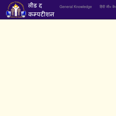
General Knowledge
हिंदी जी० के