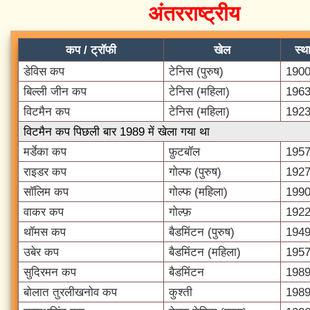
अंतरराष्ट्रीय
कप / ट्रॉफी
खेल
स्थ
डेविस कप
टेनिस (पुरुष)
190
बिल्ली जीन कप
टेनिस (महिला)
196
विटमैन कप
टेनिस (महिला)
192
विटमैन कप पिछली बार 1989 में खेला गया था
मर्डेका कप
फ़ुटबॉल
195
राइडर कप
गोल्फ (पुरुष)
192
सॉलिम कप
गोल्फ (महिला)
199
वाकर कप
गोल्फ़
192
थॉमस कप
बैडमिंटन (पुरुष)
194
उबेर कप
बैडमिंटन (महिला)
195
सुदिरमन कप
बैडमिंटन
198
बोलात तुरलीखनोव कप
कुश्ती
198