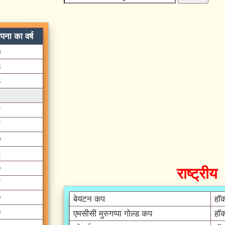
ापना का वर्ष
0
3
3
7
7
0
2
राष्ट्रीय
9
7
9
बेयटन कप
हॉ
9
एमसीसी मुरुगप्पा गोल्ड कप
हॉ