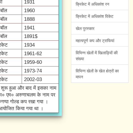
की
1931
क्रिकेट में अधिकांश रन
टबॉल
1960
क्रिकेट में अधिकांश विकेट
टबॉल
1888
टबॉल
1941
खेल पुरस्कार
टबॉल
1891$
महत्वपूर्ण कप और ट्राफियां
िकेट
1934
विभिन्न खेलों में खिलाड़ियों की
िकेट
1961-62
संख्या
िकेट
1959-60
विभिन्न खेलों के खेल क्षेत्रों का
िकेट
1973-74
मापन
िकेट
2002-03
े शुरू हुआ और बाद में इसका नाम
० एम० एम० अरुणाचलम के नाम पर
गप्पा गोल्ड कप रखा गया ।
ें आयोजित किया गया था ।