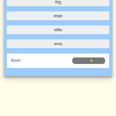
तेलुगू
संस्कृत
तामिल
कन्नड़
Score
0