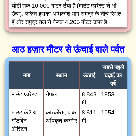
चोटी तक 10,000 मीटर उँचा है (माउंट एवरेस्ट से भी
उँचा), लेकिन इसका अधिकांश भाग समुद्र के नीचे स्थित
हैं और समुद्र तल से केवल 4,205 मीटर ऊपर है ।
आठ हज़ार मीटर से ऊंचाई वाले पर्वत
सबसे पहले
नाम
स्थान
ऊंचाई
चढ़ाई का
वर्ष
माउंट एवरेस्ट
नेपाल
8,848
1953
मी
माउंट के2 या
कारकोरम, पाक
8,611
1954
गॉडविन
अधिकृत कश्मीर
मी
ऑस्टिन