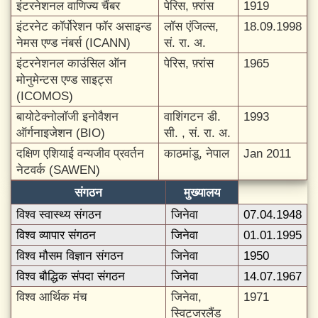
इंटरनेशनल वाणिज्य चैंबर
पेरिस, फ़्रांस
1919
इंटरनेट कॉर्पोरेशन फॉर असाइन्ड
लॉस एंजिल्स,
18.09.1998
नेमस एण्ड नंबर्स (ICANN)
सं. रा. अ.
इंटरनेशनल काउंसिल ऑन
पेरिस, फ़्रांस
1965
मोनुमेन्टस एण्ड साइट्स
(ICOMOS)
बायोटेक्नोलॉजी इनोवैशन
वाशिंगटन डी.
1993
ऑर्गनाइजेशन (BIO)
सी. , सं. रा. अ.
दक्षिण एशियाई वन्यजीव प्रवर्तन
काठमांडू, नेपाल
Jan 2011
नेटवर्क (SAWEN)
संगठन
मुख्यालय
विश्व स्वास्थ्य संगठन
जिनेवा
07.04.1948
विश्व व्यापार संगठन
जिनेवा
01.01.1995
विश्व मौसम विज्ञान संगठन
जिनेवा
1950
विश्व बौद्धिक संपदा संगठन
जिनेवा
14.07.1967
विश्व आर्थिक मंच
जिनेवा,
1971
स्विट्जरलैंड