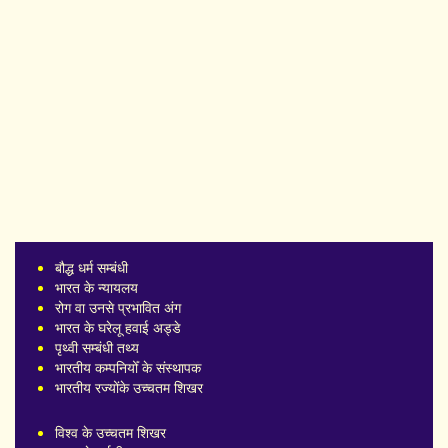
बौद्ध धर्म सम्बंधी
भारत के न्यायलय
रोग वा उनसे प्रभावित अंग
भारत के घरेलू हवाई अड्डे
पृथ्वी सम्बंधी तथ्य
भारतीय कम्पनियोँ के संस्थापक
भारतीय रज्योंके उच्चतम शिखर
विश्व के उच्चतम शिखर