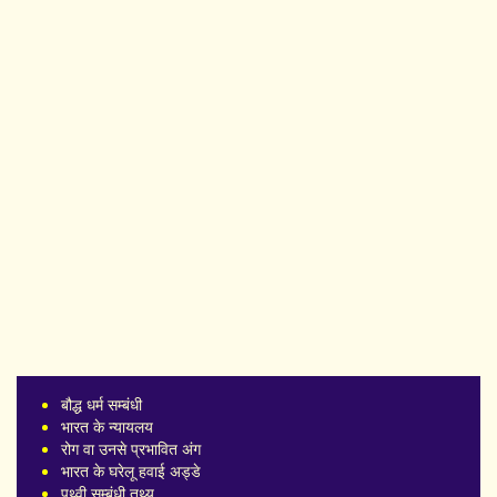
बौद्ध धर्म सम्बंधी
भारत के न्यायलय
रोग वा उनसे प्रभावित अंग
भारत के घरेलू हवाई अड्डे
पृथ्वी सम्बंधी तथ्य