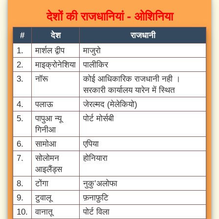
देशों की राजधानियां - ओशिनिया
#
देश
राजधानी
1.
मार्शल द्वीप
माजुरो
2.
माइक्रोनेशिया
पालीकिर
3.
नॉरू
कोई आधिकारिक राजधानी नही ।
सरकारी कार्यालय यारेन में स्थित
4.
पलाऊ
जेरल्मद (मेलेकियो)
5.
पापुआ न्यू
पोर्ट मोर्सबी
गिनीआ
6.
सामोआ
एपिया
7.
सोलोमन
होनियारा
आइलैंड्स
8.
टोंगा
नुकु’अलोफा
9.
टुवालू
फ़नाफ़ुटि
10.
वानातू
पोर्ट विला