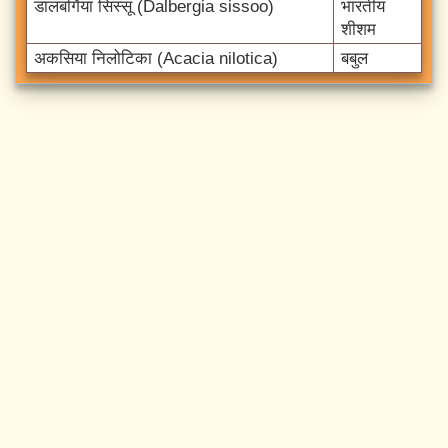
डालबर्गिया सिस्सू (Dalbergia sissoo)
भारतीय
शीशम
अकसिया निलोटिका (Acacia nilotica)
बबुल