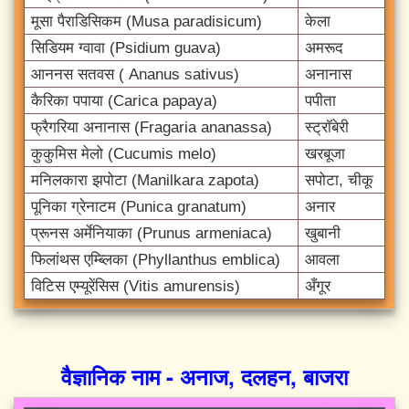
मूसा पैराडिसिकम (Musa paradisicum)
केला
सिडियम ग्वावा (Psidium guava)
अमरूद
आननस सतवस ( Ananus sativus)
अनानास
कैरिका पपाया (Carica papaya)
पपीता
फ्रैगरिया अनानास (Fragaria ananassa)
स्ट्रॉबेरी
कुकुमिस मेलो (Cucumis melo)
खरबूजा
मनिलकारा झपोटा (Manilkara zapota)
सपोटा, चीकू
पूनिका ग्रेनाटम (Punica granatum)
अनार
प्रूनस अर्मेनियाका (Prunus armeniaca)
खुबानी
फिलांथस एम्ब्लिका (Phyllanthus emblica)
आवला
विटिस एम्यूरेंसिस (Vitis amurensis)
अँगूर
वैज्ञानिक नाम - अनाज, दलहन, बाजरा