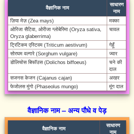
साधारण
वैज्ञानिक नाम
नाम
ज़िया मेज़ (Zea mays)
मक्का
ओरिजा सैटिवा, ओरीजा ग्लोबेरिमा (Oryza sativa,
चावल
Oryza glaberrima)
ट्रिटिकम एस्टिवम (Triticum aestivum)
गेहूँ
सोरघम वल्गारे (Sorghum vulgare)
ज्वार
डोलिचोस बिफॉउस (Dolichos biffoeus)
चने की
दाल
सजनस केजन (Cajanus cajan)
अरहर
फेजोलस मुंगो (Phaseolus mungo)
मूंग दाल
वैज्ञानिक नाम – अन्य पौधे व पेड़
साधारण
वैज्ञानिक नाम
नाम