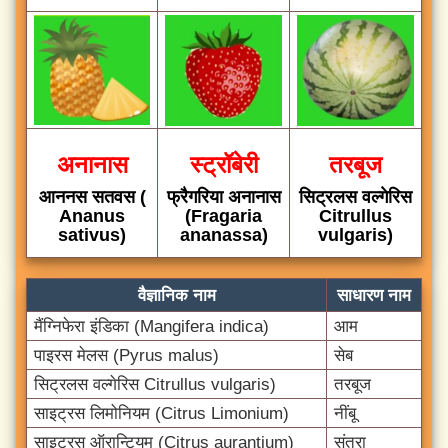
अनानास
स्ट्रॉबेरी
तरबूज
आननस सतवस (
फ्रैगरिया अनानास
सिट्रलस वल्गेरिस
Ananus
(Fragaria
Citrullus
sativus)
ananassa)
vulgaris)
वैज्ञानिक नाम
साधारण नाम
मैंग्निफेरा इंडिका (Mangifera indica)
आम
पाइरस मेलस (Pyrus malus)
सेब
सिट्रलस वल्गेरिस Citrullus vulgaris)
तरबूज
साइट्रस लिमोनियम (Citrus Limonium)
नींबू
साइट्रस ऑरान्टियम (Citrus aurantium)
संतरा