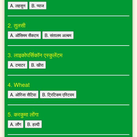
A. लहसुन
B. प्याज
2. तुलसी
A. ऑसिमम सैंकटम
B. संतालम अल्बम
3. लाइकोपर्सिकॉन एस्कुलेंटम
A. टमाटर
B. खीरा
4. Wheat
A. ओरिजा सैटिवा
B. ट्रिटिकम एस्टिवम
5. करकुमा लोंगा
A. लौंग
B. हल्दी