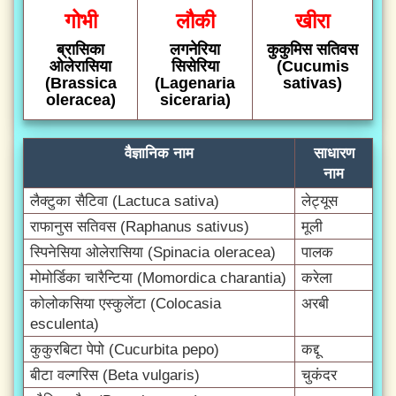
गोभी
लौकी
खीरा
ब्रासिका
लगनेरिया
कुकुमिस सतिवस
ओलेरासिया
सिसेरिया
(Cucumis
(Brassica
(Lagenaria
sativas)
oleracea)
siceraria)
वैज्ञानिक नाम
साधारण
नाम
लैक्टुका सैटिवा (Lactuca sativa)
लेट्यूस
राफानुस सतिवस (Raphanus sativus)
मूली
स्पिनेसिया ओलेरासिया (Spinacia oleracea)
पालक
मोमोर्डिका चारैन्टिया (Momordica charantia)
करेला
कोलोकसिया एस्कुलेंटा (Colocasia
अरबी
esculenta)
कुकुरबिटा पेपो (Cucurbita pepo)
कद्दू
बीटा वल्गरिस (Beta vulgaris)
चुकंदर