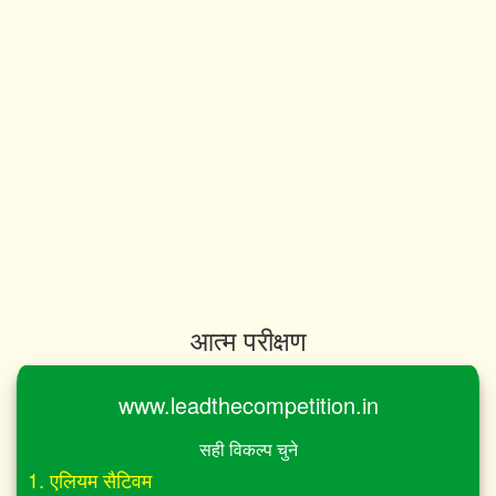
आत्म परीक्षण
www.leadthecompetition.in
सही विकल्प चुने
1. एलियम सैटिवम