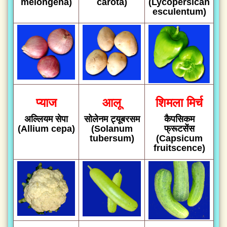
melongena)
carota)
(Lycopersican
esculentum)
प्याज
आलू
शिमला मिर्च
अल्लियम सेपा
सोलेनम ट्यूबरसम
कैपसिकम
(Allium cepa)
(Solanum
फ्रूटसेंस
tubersum)
(Capsicum
fruitscence)