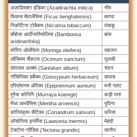
अज़ाडिरक्टा इंडिका (Azadirachta indica)
नीम
फिकस बेंघालेंसिस (Ficus benghalensis)
बरगद
निकोटिना टोबैकम (Nicotina tobaccum)
तंबाकू
बाँबोसा आर्दीनारिफोलिया (Bamboosa
बांस
aridinarifolia)
मोरिंगा ओलीफेरा (Moringa oleifera)
सहजन
ऑसिमम सैंकटम (Ocimum sanctum)
तुलसी
संतालम अल्बम (Santalum album)
चंदन
गॉसिपियम हर्बेसम (Gossypium herbaceum)
कपास
एपिप्रेमनम ऑरेयम (Epipremnum aureum)
मनी प्लांट
मुरैया कोनिगि (Murraya koenigii)
कड़ी पत्ता
मेंथा आरवेंसिस (Mentha arvensis)
पुदिना
कोरियंड्रम सैटिवम (Coriandrum sativum)
धनिया
लॉसोनिया इनर्मिस (Lawsonia inermis)
मेहंदी
टेक्टोना ग्रैंडिस (Tectona grandis)
सागौन