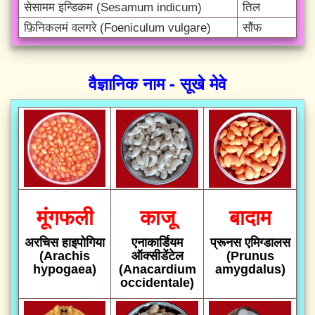
सेसामम इन्डिकम (Sesamum indicum)
तिल
फ़िनिकलमं वलगरे (Foeniculum vulgare)
सौंफ
वैज्ञानिक नाम - सूखे मेवे
मूंगफली
काजू
बादाम
अरचिस हाइपोगिया
एनाकार्डियम
प्रूनस एमिग्डालस
(Arachis
ऑक्सीडेंटेल
(Prunus
hypogaea)
(Anacardium
amygdalus)
occidentale)