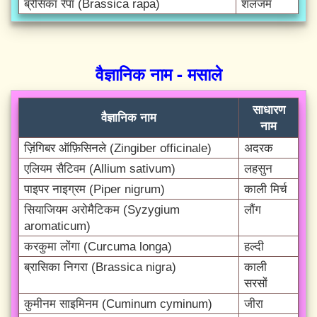
ब्रैसिका रैपा (Brassica rapa)
शलजम
वैज्ञानिक नाम - मसाले
साधारण
वैज्ञानिक नाम
नाम
ज़िंगिबर ऑफ़िसिनले (Zingiber officinale)
अदरक
एलियम सैटिवम (Allium sativum)
लहसुन
पाइपर नाइग्रम (Piper nigrum)
काली मिर्च
सियाजियम अरोमैटिकम (Syzygium
लौंग
aromaticum)
करकुमा लोंगा (Curcuma longa)
हल्दी
ब्रासिका निगरा (Brassica nigra)
काली
सरसों
कुमीनम साइमिनम (Cuminum cyminum)
जीरा