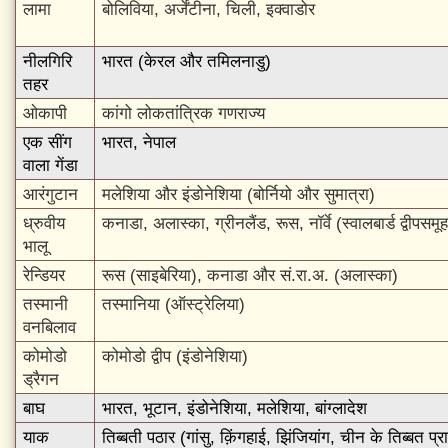
लामा
बोलिविया, अर्जेंटीना, चिली, इक्वाडोर
नीलगिरि
भारत (केरल और तमिलनाडु)
तहर
ओकापी
कांगो लोकतांत्रिक गणराज्य
एक सींग
भारत, नेपाल
वाला गेंडा
आरंगुटान
मलेशिया और इंडोनेशिया (बोर्नियो और सुमात्रा)
ध्रुवीय
कनाडा, अलास्का, ग्रीनलैंड, रूस, नॉर्वे (स्वालबार्ड द्वीपसमू
भालू
रेन्डियर
रूस (साइबेरिया), कनाडा और सं.रा.अ. (अलास्का)
तस्मानी
तस्मानिया (ऑस्ट्रेलिया)
वनबिलाव
कोमोडो
कोमोडो द्वीप (इंडोनेशिया)
ड्रैगन
बाघ
भारत, भूटान, इंडोनेशिया, मलेशिया, बांग्लादेश
याक
तिब्बती पठार (गांसु, क़िंगहाई, झिंजियांग, चीन के तिब्बत प्रा