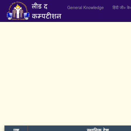
General Knowledge
हिंदी जी० के
पशु
स्थानिक देश