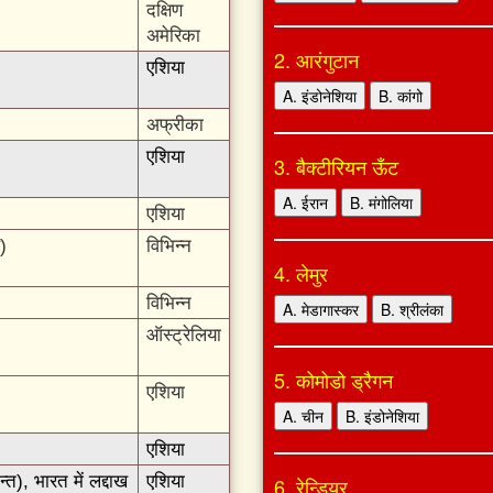
दक्षिण
अमेरिका
2. आरंगुटान
एशिया
A. इंडोनेशिया
B. कांगो
अफ्रीका
एशिया
3. बैक्टीरियन ऊँट
A. ईरान
B. मंगोलिया
एशिया
ह)
विभिन्न
4. लेमुर
विभिन्न
A. मेडागास्कर
B. श्रीलंका
ऑस्ट्रेलिया
5. कोमोडो ड्रैगन
एशिया
A. चीन
B. इंडोनेशिया
एशिया
न्त), भारत में लद्दाख
एशिया
6. रेन्डियर