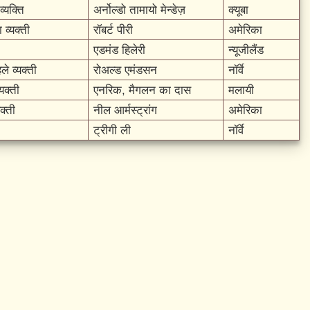
्यक्ति
अर्नोल्डो तामायो मेन्डेज़
क्यूबा
 व्यक्ती
रॉबर्ट पीरी
अमेरिका
एडमंड हिलेरी
न्यूजीलैंड
े व्यक्ती
रोअल्ड एमंडसन
नॉर्वे
यक्ती
एनरिक, मैगलन का दास
मलायी
क्ती
नील आर्मस्ट्रांग
अमेरिका
ट्रीगी ली
नॉर्वे