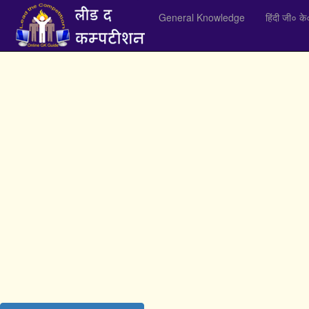
General Knowledge
हिंदी जी० के