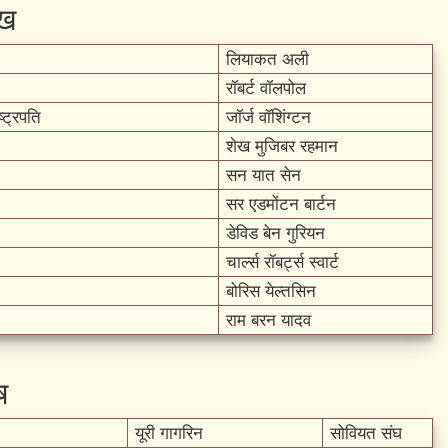
ुख
लियाकत अली
रॉबर्ट वॉलपोल
्ट्रपति
जॉर्ज वॉशिंग्टन
शेख मुजिबर रहमान
सन यात सेन
सर एडमोंटन बार्टन
डेविड बेन गुरियन
चार्ल्स रॉबर्ट्स स्वार्ट
बोरिस येल्तसिन
राम बरन यादव
ष
यूरी गागरिन
सोवियत संघ