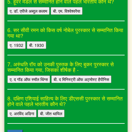
5. हूवर मेडल से सम्मानित होने वाले पहले भारतीय कौन थे?
ए. डॉ. एपीजे अब्दुल कलाम
बी. एम. विश्वेश्वरैया
6. सर सीवी रमन को किस वर्ष नोबेल पुरस्कार से सम्मानित किया
गया था?
ए. 1932
बी. 1930
7. अरुंधति रॉय को उनकी पुस्तक के लिए बुकर पुरस्कार से
सम्मानित किया गया, जिसका शीर्षक है -
ए. द गॉड ऑफ स्मॉल थिंग्स
बी. द मिनिस्ट्री ऑफ अट्मोस्ट हैपीनिस
8. दक्षिण एशियाई साहित्य के लिए डीएससी पुरस्कार से सम्मानित
होने वाले पहले भारतीय कौन थे?
ए. अरविंद अडिगा
बी. जीत थायिल