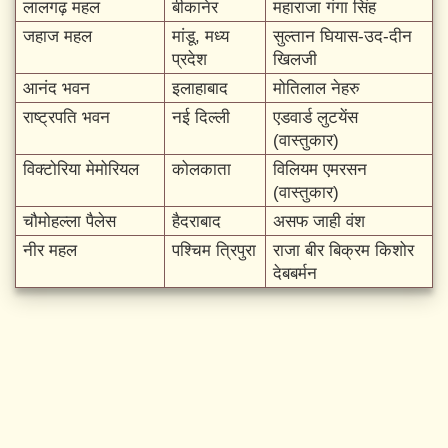
लालगढ़ महल
बीकानेर
महाराजा गंगा सिंह
जहाज महल
मांडू, मध्य
सुल्तान घियास-उद-दीन
प्रदेश
खिलजी
आनंद भवन
इलाहाबाद
मोतिलाल नेहरु
राष्ट्रपति भवन
नई दिल्ली
एडवार्ड लुटयेंस
(वास्तुकार)
विक्टोरिया मेमोरियल
कोलकाता
विलियम एमरसन
(वास्तुकार)
चौमोहल्ला पैलेस
हैदराबाद
असफ जाही वंश
नीर महल
पश्चिम त्रिपुरा
राजा बीर बिक्रम किशोर
देबबर्मन