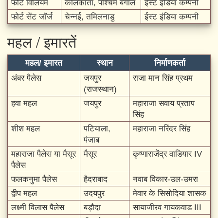
फोर्ट विलियम
कोलकाता, पश्चिम बंगाल
ईस्ट इंडिया कम्पनी
फोर्ट सेंट जॉर्ज
चेन्नई, तमिलनाडु
ईस्ट इंडिया कम्पनी
महल / इमारतें
महल/ इमारत
स्थान
निर्माणकर्ता
अंबर पैलेस
जयपुर
राजा मान सिंह प्रथम
(राजस्थान)
हवा महल
जयपुर
महाराजा सवाय प्रताप
सिंह
शीश महल
पटियाला,
महाराजा नरिंदर सिंह
पंजाब
महाराजा पैलेस या मैसूर
मैसूर
कृष्णाराजेंद्र वाडियार IV
पैलेस
फलकनुमा पैलेस
हैदराबाद
नवाब विकार-उल-उमरा
द्वीप महल
उदयपुर
मेवार के सिसोदिया शासक
लक्ष्मी विलास पैलेस
बड़ौदा
सायाजीरव गायकवाड III