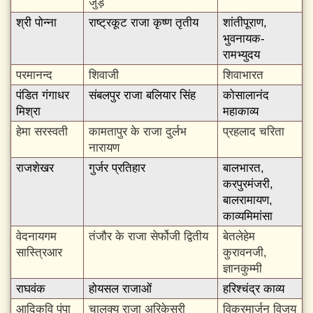
जुड़े
श्री पोन्ना
राष्ट्रकूट राजा कृष्ण तृतीय
शांतीपूराण,
भुवनायक-
रामभ्युदय
परमानन्द
शिवाजी
शिवाभारत
पंडित गंगाधर
संबलपुर राजा बलियार सिंह
कोसालानंद
मिश्रा
महाकाव्य
हेमा सरस्वती
कामतापुर के राजा दुर्लभ
प्रहलाद चरिता
नारायण
राजशेखर
गुर्जर प्रतिहार
बालभारत,
करपुरमंजरी,
बालरामायण,
काव्यमिमांसा
वेदनायगम
तंजौर के राजा सेर्फोजी द्वितीय
बेतलेहेम
सास्त्रिआर
कुरावनजी,
ज्ञानकुम्मी
राघवंक
होयसल राजाओं
हरिश्चंद्र काव्य
आदिकवि पंपा
चालुक्य राजा अरिकेसरी
विक्रमार्जुन विजय