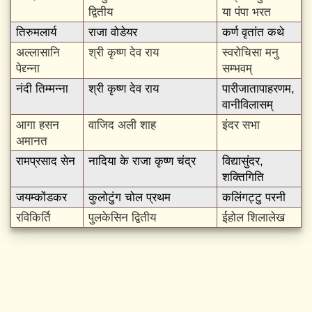
द्वितीय
या पंपा भरत
तिरुमलार्य
राजा वोडेयर
कर्ण वृतांत कथे
अल्लासानि
श्री कृष्ण देव राय
स्वरोचिसा मनु
पेद्द्न्ना
सम्भवम्‌
नंदी तिम्मन्ना
श्री कृष्ण देव राय
पारीजातापाहरणम,
वानीविलासम्‌
आगा हसन
वाजिद अली शाह
इंदर सभा
अमानत
रामप्रसाद सेन
नादिया के राजा कृष्ण चंद्र
विद्यासुंदर,
शक्तिगिति
जयम्कोंडकर
कुलोटुंग चोल प्रथम
कलिंगट्टु परनी
रविकिर्ति
पुलकेसिन द्वितीय
ईहोल शिलालेख