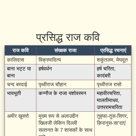
प्रसिद्ध राज कवि
राज कवि
संरक्षक राजा
प्रसिद्ध रचनाएं
कालिदास
विक्रमादित्य
शकुंतलम, मेघदूत
बाना भट्ट या
हर्षवर्धन
हर्ष चरिता,
बाना
कादंबरी
चन्द बरदाई
पृथ्वीराज चौहान
पृथ्वीराज रासो
भावभूती
कन्नौज के राजा यशोवरमन
महावीरचरिता,
मालतीमाधव,
उत्तररामचरिता
अमीर खुसरो
मुख्य रूप से अलाउद्दीन
तुह्‌फा-तुस-सिगर,
खिलजी लेकिन दिल्ली
क़िरानुस-सा’दाएं
सल्तनत के 7 शासकों के साथ